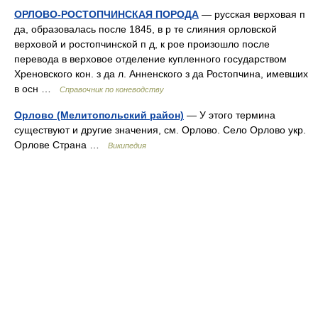
ОРЛОВО-РОСТОПЧИНСКАЯ ПОРОДА
— русская верховая п
да, образовалась после 1845, в р те слияния орловской
верховой и ростопчинской п д, к рое произошло после
перевода в верховое отделение купленного государством
Хреновского кон. з да л. Анненского з да Ростопчина, имевших
в осн …
Справочник по коневодству
Орлово (Мелитопольский район)
— У этого термина
существуют и другие значения, см. Орлово. Село Орлово укр.
Орлове Страна …
Википедия