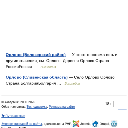
Орлово (Белозерский район)
— У этого топонима есть и
другие значения, см. Орлово. Деревня Орлово Страна
РоссияРоссия …
Википедия
Орлово (Сливенская область)
— Село Орлово Орлово
Страна БолгарияБолгария …
Википедия
© Академик, 2000-2026
18+
Обратная связь:
Техподдержка
,
Реклама на сайте
👣 Путешествия
Экспорт словарей на сайты
, сделанные на PHP,
Joomla,
Drupal,